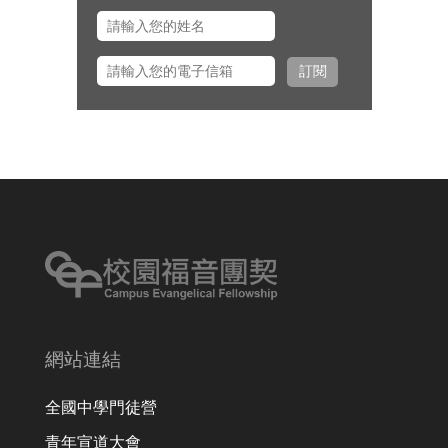
左心泰牧師將與團契部主任陳怡安
傳道、大學事工組主任田正平傳道
一同前往美國多個城市拜訪校園之
訂閱
友並舉辦校園之友會，願主看顧出
入平安、服事得力、美好交誼。
網站連結
全國中學門徒營
青年宣道大會