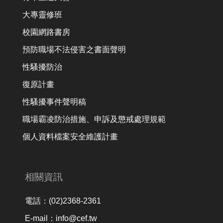
大專靈修班
校園網路書房
預防職場不法侵害之書面聲明
性騷擾防治
復原計畫
性騷擾事件聲明稿
職場霸凌防治措施、申訴及懲戒處理規範
個人資料檔案安全維護計畫
相關資訊
電話：(02)2368-2361
E-mail：info@cef.tw