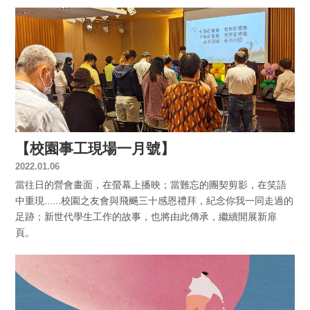
【校園事工現場一月號】
2022.01.06
當往日的營會畫面，在螢幕上播映；當難忘的團契剪影，在笑語
中重現......校園之友會與飛颺三十感恩禮拜，紀念你我一同走過的
足跡；新世代學生工作的故事，也將由此傳承，繼續開展新扉
頁。