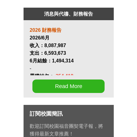
消息與代禱、財務報告
2026 財務報告
2026/6月
收入：
8,087,987
支出：
6,593,673
6月結餘：
1,494,314
-
累積結欠：
-254,418
Read More
第十七屆畢業生同行營將於九月 11
日至 13 日在新竹聖經學院舉辦，請
為節目內容的安排和報名推動禱
訂閱校園簡訊
告。
歡迎訂閱校園福音團契電子報，將
九月 15 日至十月 2 日期間，總幹事
獲得最新文章推薦！