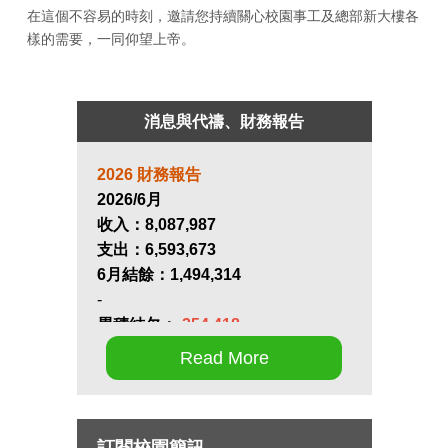
在這個不容易的時刻，邀請您持續關心校園事工及總部新大樓各
樣的需要，一同仰望上帝。
消息與代禱、財務報告
2026 財務報告
2026/6月
收入：
8,087,987
支出：
6,593,673
6月結餘：
1,494,314
-
累積結欠：
-254,418
Read More
第十七屆畢業生同行營將於九月 11
日至 13 日在新竹聖經學院舉辦，請
為節目內容的安排和報名推動禱
訂閱校園簡訊