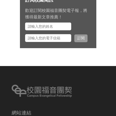
告。
歡迎訂閱校園福音團契電子報，將
九月 15 日至十月 2 日期間，總幹事
獲得最新文章推薦！
左心泰牧師將與團契部主任陳怡安
傳道、大學事工組主任田正平傳道
一同前往美國多個城市拜訪校園之
訂閱
友並舉辦校園之友會，願主看顧出
入平安、服事得力、美好交誼。
網站連結