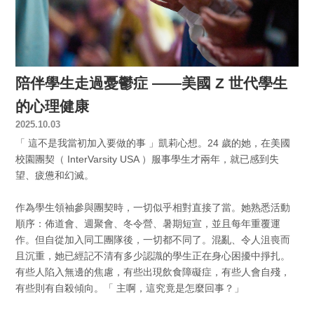
陪伴學生走過憂鬱症 ——美國 Z 世代學生
的心理健康
2025.10.03
「 這不是我當初加入要做的事 」凱莉心想。24 歲的她，在美國
校園團契（ InterVarsity USA ）服事學生才兩年，就已感到失
望、疲憊和幻滅。
作為學生領袖參與團契時，一切似乎相對直接了當。她熟悉活動
順序：佈道會、週聚會、冬令營、暑期短宣，並且每年重覆運
作。但自從加入同工團隊後，一切都不同了。混亂、令人沮喪而
且沉重，她已經記不清有多少認識的學生正在身心困擾中掙扎。
有些人陷入無邊的焦慮，有些出現飲食障礙症，有些人會自殘，
有些則有自殺傾向。「 主啊，這究竟是怎麼回事？」