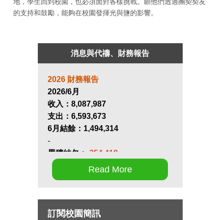
地，學生回到校園，也必須面對各樣挑戰。願他們透過團契契友
的支持和鼓勵，能夠在校園發揮光與鹽的影響。
消息與代禱、財務報告
2026 財務報告
2026/6月
收入：
8,087,987
支出：
6,593,673
6月結餘：
1,494,314
-
累積結欠：
-254,418
Read More
第十七屆畢業生同行營將於九月 11
日至 13 日在新竹聖經學院舉辦，請
為節目內容的安排和報名推動禱
訂閱校園簡訊
告。