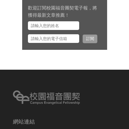
歡迎訂閱校園福音團契電子報，將
九月 15 日至十月 2 日期間，總幹事
獲得最新文章推薦！
左心泰牧師將與團契部主任陳怡安
傳道、大學事工組主任田正平傳道
一同前往美國多個城市拜訪校園之
訂閱
友並舉辦校園之友會，願主看顧出
入平安、服事得力、美好交誼。
網站連結