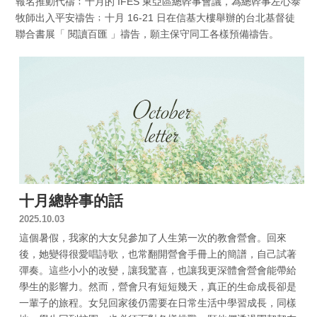
報名推動代禱﹔十月的 IFES 東亞區總幹事會議，為總幹事左心泰
牧師出入平安禱告﹔十月 16-21 日在信基大樓舉辦的台北基督徒
聯合書展「 閱讀百匯 」禱告，願主保守同工各樣預備禱告。
十月總幹事的話
2025.10.03
這個暑假，我家的大女兒參加了人生第一次的教會營會。回來
後，她變得很愛唱詩歌，也常翻開營會手冊上的簡譜，自己試著
彈奏。這些小小的改變，讓我驚喜，也讓我更深體會營會能帶給
學生的影響力。然而，營會只有短短幾天，真正的生命成長卻是
一輩子的旅程。女兒回家後仍需要在日常生活中學習成長，同樣