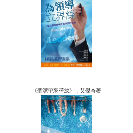
《聖潔帶來釋放》，艾傑奇著