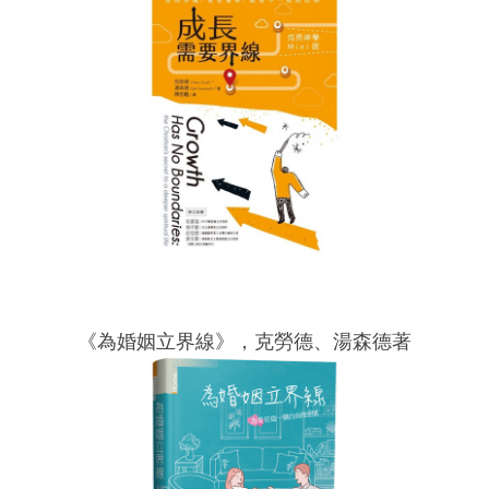
《為婚姻立界線》，克勞德、湯森德著