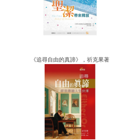
《追尋自由的真諦》，祈克果著