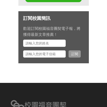
第十七屆畢業生同行營將於九月 11
日至 13 日在新竹聖經學院舉辦，
請為節目內容的安排和報名推動禱
訂閱校園簡訊
告。
歡迎訂閱校園福音團契電子報，將
九月 15 日至十月 2 日期間，總幹
獲得最新文章推薦！
事左心泰牧師將與團契部主任陳怡
安傳道、大學事工組主任田正平傳
道一同前往美國多個城市拜訪校園
訂閱
之友並舉辦校園之友會，願主看顧
出入平安、服事得力、美好交誼。