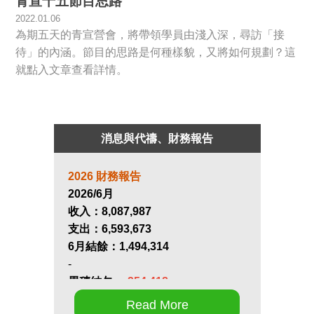
青宣十五節目思路
2022.01.06
為期五天的青宣營會，將帶領學員由淺入深，尋訪「接
待」的內涵。節目的思路是何種樣貌，又將如何規劃？這
就點入文章查看詳情。
消息與代禱、財務報告
2026 財務報告
2026/6月
收入：
8,087,987
支出：
6,593,673
6月結餘：
1,494,314
-
累積結欠：
-254,418
Read More