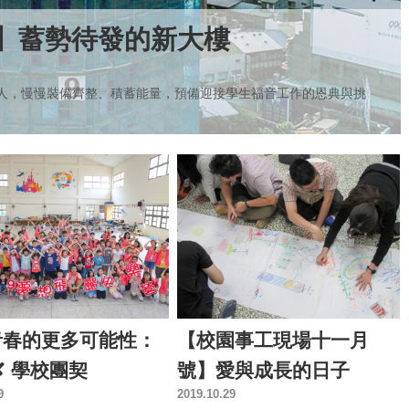
】蓄勢待發的新大樓
人，慢慢裝備齊整、積蓄能量，預備迎接學生福音工作的恩典與挑
青春的更多可能性：
【校園事工現場十一月
✘ 學校團契
號】愛與成長的日子
9
2019.10.29