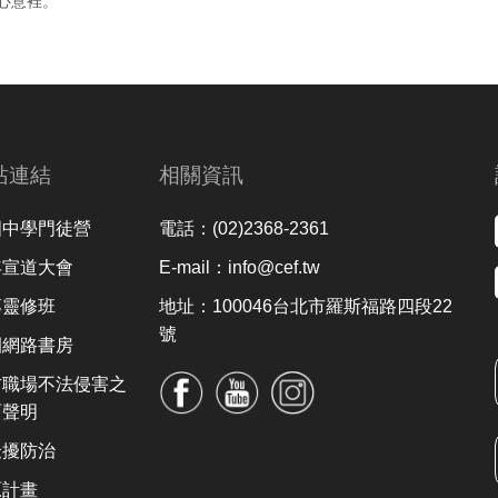
心意裡。
站連結
相關資訊
國中學門徒營
電話：(02)2368-2361
年宣道大會
E-mail：info@cef.tw
專靈修班
地址：100046台北市羅斯福路四段22
號
園網路書房
防職場不法侵害之
面聲明
騷擾防治
原計畫