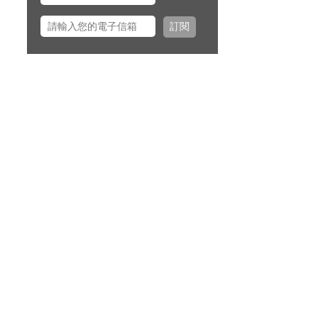
正平傳道一同前往美國多個城市
訂閱
拜訪校園之友並舉辦校園之友
會，願主看顧出入平安、服事得
力、美好交誼。