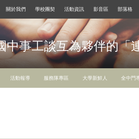
關於我們
學校團契
活動資訊
影音區
部落格
國中事工談互為夥伴的「
活動報導
服務隊專區
大學新鮮人
全中門