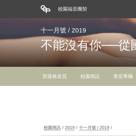
校園福音團契
十一月號 / 2019
不能沒有你──從
部落格首頁
校園簡訊
青宣專欄
校園簡訊
/
2019
/
十一月號 / 2019
/