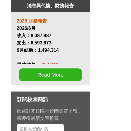
消息與代禱、財務報告
2026 財務報告
2026/6月
收入：
8,087,987
支出：
6,593,673
6月結餘：
1,494,314
-
累積結欠：
-254,418
Read More
第十七屆畢業生同行營將於九月
11 日至 13 日在新竹聖經學院舉
辦，請為節目內容的安排和報名
訂閱校園簡訊
推動禱告。
歡迎訂閱校園福音團契電子報，
九月 15 日至十月 2 日期間，總
將獲得最新文章推薦！
幹事左心泰牧師將與團契部主任
陳怡安傳道、大學事工組主任田