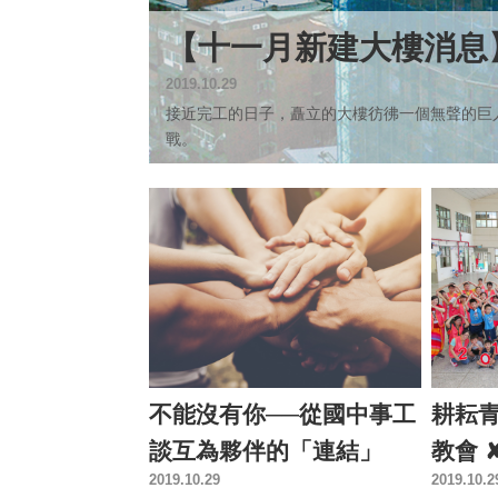
【十一月新建大樓消息
2019.10.29
接近完工的日子，矗立的大樓彷彿一個無聲的巨
戰。
不能沒有你──從國中事工
耕耘
談互為夥伴的「連結」
教會 
2019.10.29
2019.10.2