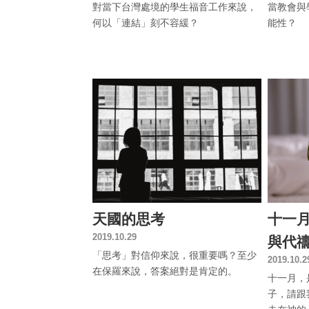
對當下台灣處境的學生福音工作來說，
當教會與
何以「連結」刻不容緩？
能性？
天國的思考
十一
2019.10.29
與代
「思考」對信仰來說，很重要嗎？至少
2019.10.2
在保羅來說，答案絕對是肯定的。
十一月，
子，請跟