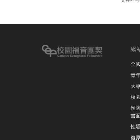
走在神的
網
全
青
大
校
預
書
性
復