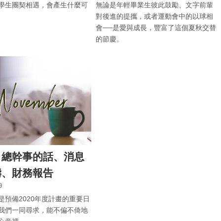
學生團契相遇，會產生什麼可
無論是年輕畢業生彼此鼓勵、文字前輩
對後進的提攜，或者運動會中的以球相
會──是愛與成長，豐富了這個夏秋交替
的節慶。
月總幹事的話、消息
禱、財務報告
9
是預備2020年度計畫的重要日
我們一同尋求，能不偏不倚地