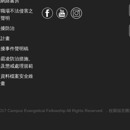
園網路書房
防職場不法侵害之
面聲明
騷擾防治
原計畫
騷擾事件聲明稿
場霸凌防治措施、
訴及懲戒處理規範
人資料檔案安全維
計畫
2017 Campus Evangelical Fellowship All Rights Reserved. ．