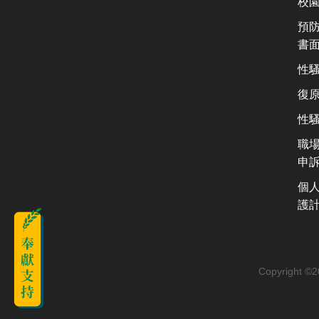
校
預
書
性
復
性
職
申
個
護
Copyright ©