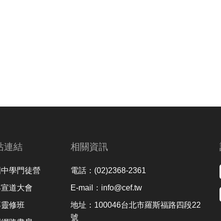
站連結
相關資訊
國中學門徒營
電話：(02)2368-2361
年宣道大會
E-mail：info@cef.tw
專靈修班
地址：100046台北市羅斯福路四段22
號