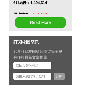
6月結餘：
1,494,314
-
累積結欠：
-254,418
Read More
第十七屆畢業生同行營將於九月
11 日至 13 日在新竹聖經學院舉
辦，請為節目內容的安排和報名
訂閱校園簡訊
推動禱告。
歡迎訂閱校園福音團契電子報，
九月 15 日至十月 2 日期間，總
將獲得最新文章推薦！
幹事左心泰牧師將與團契部主任
陳怡安傳道、大學事工組主任田
正平傳道一同前往美國多個城市
訂閱
拜訪校園之友並舉辦校園之友
會，願主看顧出入平安、服事得
力、美好交誼。