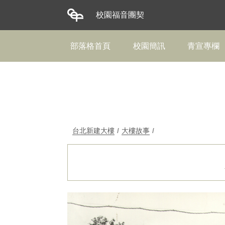
校園福音團契
部落格首頁
校園簡訊
青宣專欄
台北新建大樓
/
大樓故事
/