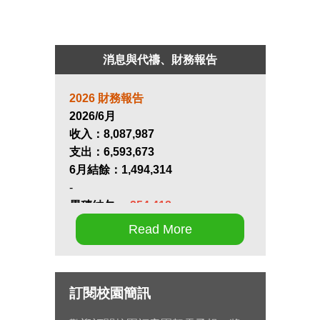
消息與代禱、財務報告
2026 財務報告
2026/6月
收入：
8,087,987
支出：
6,593,673
6月結餘：
1,494,314
-
累積結欠：
-254,418
Read More
第十七屆畢業生同行營將於九月 11
日至 13 日在新竹聖經學院舉辦，
請為節目內容的安排和報名推動禱
訂閱校園簡訊
告。