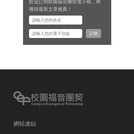
歡迎訂閱校園福音團契電子報，將
九月 15 日至十月 2 日期間，總幹
獲得最新文章推薦！
事左心泰牧師將與團契部主任陳怡
安傳道、大學事工組主任田正平傳
道一同前往美國多個城市拜訪校園
訂閱
之友並舉辦校園之友會，願主看顧
出入平安、服事得力、美好交誼。
網站連結