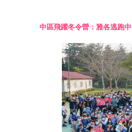
中區飛躍冬令營：雅各逃跑中