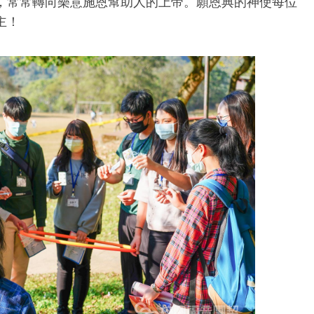
，常常轉向樂意施恩幫助人的上帝。願恩典的神使每位
主！