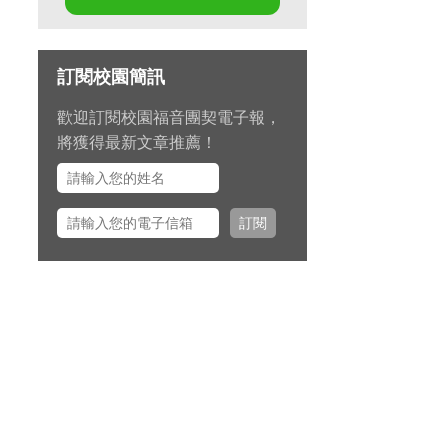
第十七屆畢業生同行營將於九月
11 日至 13 日在新竹聖經學院舉
辦，請為節目內容的安排和報名
訂閱校園簡訊
推動禱告。
歡迎訂閱校園福音團契電子報，
九月 15 日至十月 2 日期間，總
將獲得最新文章推薦！
幹事左心泰牧師將與團契部主任
陳怡安傳道、大學事工組主任田
正平傳道一同前往美國多個城市
訂閱
拜訪校園之友並舉辦校園之友
會，願主看顧出入平安、服事得
力、美好交誼。