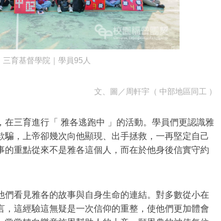
2/5｜三育基督學院｜學員95人
文、圖／周軒宇（ 中部地區同工 ）
在三育進行「 雅各逃跑中 」的活動。學員們更認識雅
欺騙，上帝卻幾次向他顯現、出手拯救，一再堅定自己
事的重點從來不是雅各這個人，而在於他身後信實守約
他們看見雅各的故事與自身生命的連結。對多數從小在
言，這經驗這無疑是一次信仰的重整，使他們更加體會