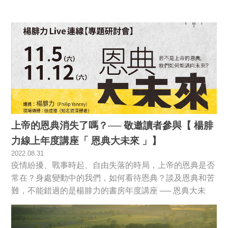
上帝的恩典消失了嗎？── 敬邀讀者參與【 楊腓
力線上年度講座「 恩典大未來 」】
2022.08.31
疫情紛擾、戰事時起、自由失落的時局，上帝的恩典是否
常在？身處變動中的我們，如何看待恩典？談及恩典和苦
難，不能錯過的是楊腓力的書房年度講座 ── 恩典大未
來。