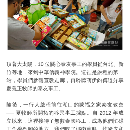
頂著大太陽，10 位關心泰友事工的學員從台北、新
竹等地，來到中華信義神學院。這裡是旅程的第一
站，學員們參觀宣教走廊，再聆聽蔣伊鈞傳道分享
夏義正牧師的泰友事工。
隨後，一行人啟程前往湖口的蒙福之家泰友教會
── 夏牧師所開拓的移民事工據點。自 2012 年成
立以來，這裡接待了無數泰國移工，成為他們忙碌
工作後歇腳的地方。我們吃了椰肉煎餅、炸豬皮和