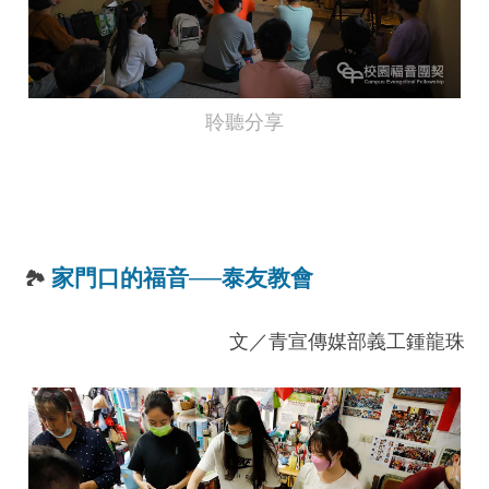
聆聽分享
家門口的福音──泰友教會
🏞️
文／青宣傳媒部義工鍾龍珠