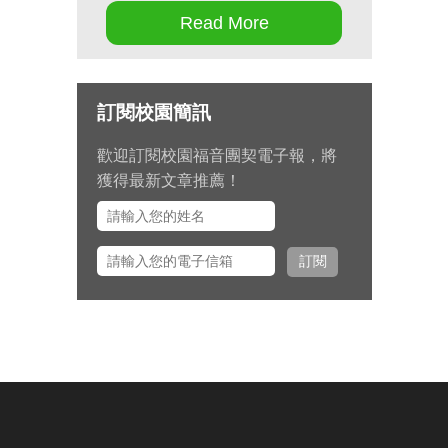
Read More
第十七屆畢業生同行營將於九月 11
日至 13 日在新竹聖經學院舉辦，
請為節目內容的安排和報名推動禱
訂閱校園簡訊
告。
歡迎訂閱校園福音團契電子報，將
九月 15 日至十月 2 日期間，總幹
獲得最新文章推薦！
事左心泰牧師將與團契部主任陳怡
安傳道、大學事工組主任田正平傳
道一同前往美國多個城市拜訪校園
訂閱
之友並舉辦校園之友會，願主看顧
出入平安、服事得力、美好交誼。