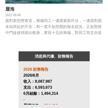
履海
2022.09.06
面對新型態青宣，籌備同工一邊摸索新作法，一邊面對因
未知而起的不安，和一度不如預期的報名狀況。正如聖經
中門徒彼得踏出船身，青宣十五的籌備，對同工而言亦是
一趟「 履海 」的信心旅程。
消息與代禱、財務報告
2026 財務報告
2026/6月
收入：
8,087,987
支出：
6,593,673
6月結餘：
1,494,314
-
累積結欠：
-254,418