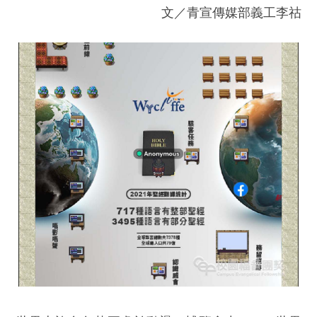
文／青宣傳媒部義工李祜