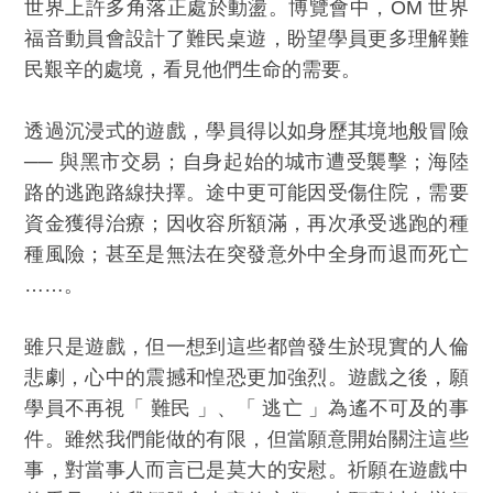
世界上許多角落正處於動盪。博覽會中，OM 世界
福音動員會設計了難民桌遊，盼望學員更多理解難
民艱辛的處境，看見他們生命的需要。
透過沉浸式的遊戲，學員得以如身歷其境地般冒險
── 與黑市交易；自身起始的城市遭受襲擊；海陸
路的逃跑路線抉擇。途中更可能因受傷住院，需要
資金獲得治療；因收容所額滿，再次承受逃跑的種
種風險；甚至是無法在突發意外中全身而退而死亡
……。
雖只是遊戲，但一想到這些都曾發生於現實的人倫
悲劇，心中的震撼和惶恐更加強烈。遊戲之後，願
學員不再視「 難民 」、「 逃亡 」為遙不可及的事
件。雖然我們能做的有限，但當願意開始關注這些
事，對當事人而言已是莫大的安慰。祈願在遊戲中