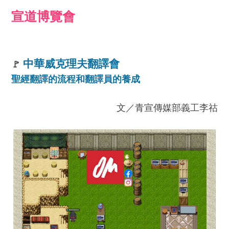
宣道博覽會
中華威克理夫翻譯會
🚩
聖經翻譯的流程和翻譯員的養成
文／青宣傳媒部義工李祜