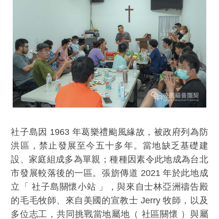
社子島因 1963 年葛樂禮颱風緣故，被政府列為防
洪區，禁止發展至今五十多年。當地缺乏基礎建
設、家庭組成多為單親；種種因素令此地成為台北
市發展較落後的一區。張旂傳道 2021 年於此地成
立「 社子島關懷小站 」，與來自士林亞洲禱告殿
的毛毛牧師、來自美國的宣教士 Jerry 牧師，以及
多位志工，共同挑戰當地屬地（ 社區關懷 ）與屬