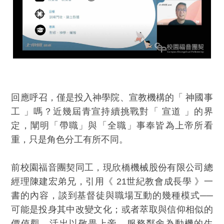
回應呼召，僅是投入神學院、宣教機構的「 神國事
工 」嗎？近幾屆青宣持續挑戰對「 宣道 」的界
定，闡明「帶職」與「全職」事奉皆為上帝所看
重，只是角色分工有所不同。
前校園福音團契同工，現欣橋機械股份有限公司總
經理陳建宏弟兄，引用《 21世紀教會成長學 》一
書的內容，談到基督徒與職場互動的幾種模式──
可能是投身其中改變文化；或者萃取與信仰相似的
價值觀，活出以敬畏上帝、服務鄰舍為動機的生