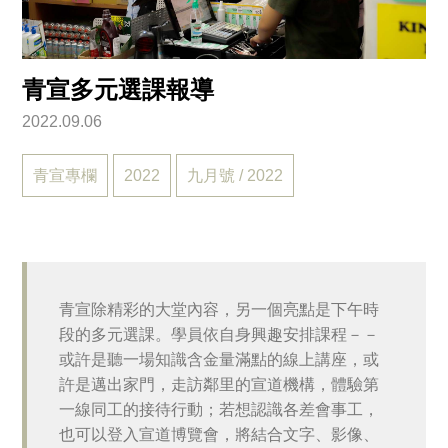
青宣多元選課報導
2022.09.06
青宣專欄
2022
九月號 / 2022
青宣除精彩的大堂內容，另一個亮點是下午時
段的多元選課。學員依自身興趣安排課程－－
或許是聽一場知識含金量滿點的線上講座，或
許是邁出家門，走訪鄰里的宣道機構，體驗第
一線同工的接待行動；若想認識各差會事工，
也可以登入宣道博覽會，將結合文字、影像、