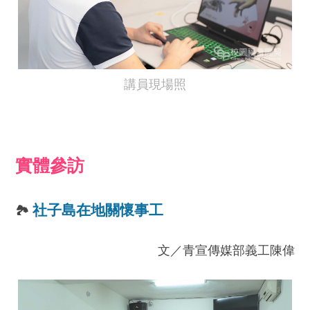
講員現場照
實體參訪
社子島在地關懷事工
🏞️
文／青宣傳媒部義工陳偉