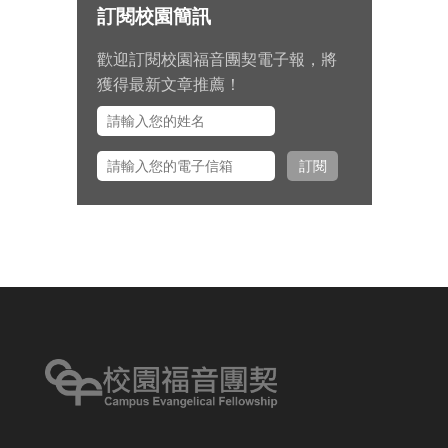
訂閱校園簡訊
告。
歡迎訂閱校園福音團契電子報，將
九月 15 日至十月 2 日期間，總幹
獲得最新文章推薦！
事左心泰牧師將與團契部主任陳怡
安傳道、大學事工組主任田正平傳
道一同前往美國多個城市拜訪校園
訂閱
之友並舉辦校園之友會，願主看顧
出入平安、服事得力、美好交誼。