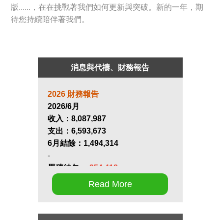
版......，在在挑戰著我們如何更新與突破。新的一年，期
待您持續陪伴著我們。
消息與代禱、財務報告
2026 財務報告
2026/6月
收入：
8,087,987
支出：
6,593,673
6月結餘：
1,494,314
-
累積結欠：
-254,418
Read More
第十七屆畢業生同行營將於九月 11
日至 13 日在新竹聖經學院舉辦，
請為節目內容的安排和報名推動禱