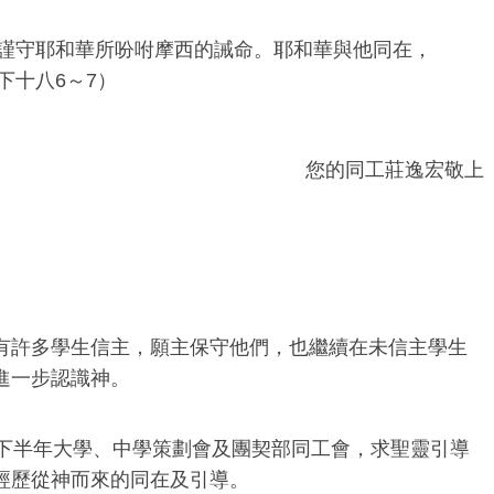
謹守耶和華所吩咐摩西的誡命。耶和華與他同在，
下十八6～7）
您的同工莊逸宏敬上
有許多學生信主，願主保守他們，也繼續在未信主學生
進一步認識神。
下半年
大學、中學策劃會
及團契部同工會，求聖靈引導
經歷從神而來的同在及引導。