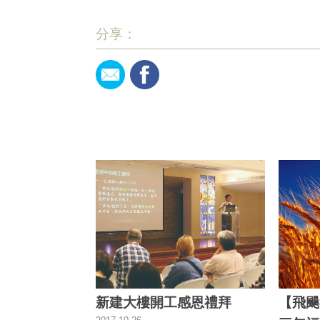
分享：
新建大樓開工感恩禮拜
【飛颺