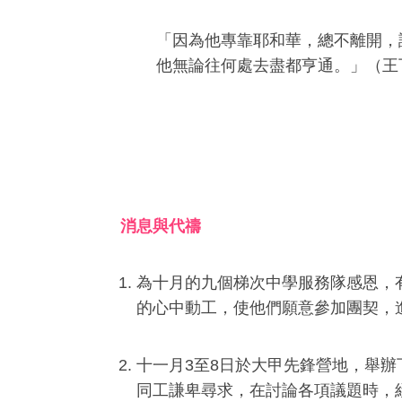
「因為他專靠耶和華，總不離開，
他無論往何處去盡都亨通。」（王
消息與代禱
為十月的九個梯次中學服務隊感恩，
的心中動工，使他們願意參加團契，
十一月3至8日於大甲先鋒營地，舉辦
同工謙卑尋求，在討論各項議題時，