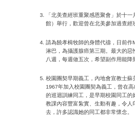
「北美查經班重聚感恩聚會」於十一月2
館）舉行，歡迎曾在北美參加過查經
請為饒孝楫牧師的身體代禱，日前作
淋巴，為攝護腺癌第三期。最大的惡
八週，每週做五次，希望副作用能降
校園團契早期義工，內地會宣教士蘇美
1967年加入校園團契為義工，曾在
的巡迴訓練同工，是早期校園同工的
教課內容豐富紮實、生動有趣，令人
去，許多認識她的同工都非常懷念。