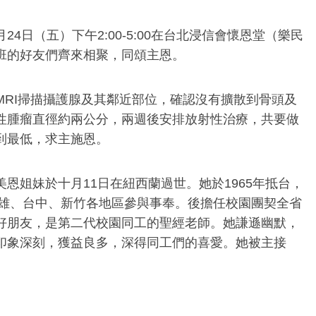
4日（五）下午2:00-5:00在台北浸信會懷恩堂（樂民
班的好友們齊來相聚，同頌主恩。
MRI掃描攝護腺及其鄰近部位，確認沒有擴散到骨頭及
性腫瘤直徑約兩公分，兩週後安排放射性治療，共要做
到最低，求主施恩。
恩姐妹於十月11日在紐西蘭過世。她於1965年抵台，
高雄、台中、新竹各地區參與事奉。後擔任校園團契全省
好朋友，是第二代校園同工的聖經老師。她謙遜幽默，
印象深刻，獲益良多，深得同工們的喜愛。她被主接