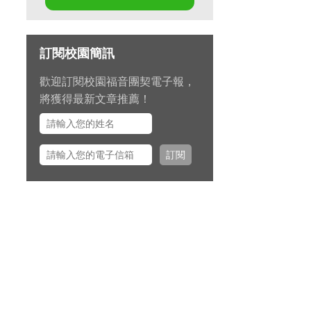
第十七屆畢業生同行營將於九月
11 日至 13 日在新竹聖經學院舉
辦，請為節目內容的安排和報名
訂閱校園簡訊
推動禱告。
歡迎訂閱校園福音團契電子報，
九月 15 日至十月 2 日期間，總
將獲得最新文章推薦！
幹事左心泰牧師將與團契部主任
陳怡安傳道、大學事工組主任田
正平傳道一同前往美國多個城市
訂閱
拜訪校園之友並舉辦校園之友
會，願主看顧出入平安、服事得
力、美好交誼。