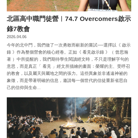
北區高中職門徒營︱74.7 Overcomers啟示
錄7教會
2026.04.06
今年的北中門，我們做了一次勇敢而嶄新的嘗試──選擇以《 啟示
錄 》作為整個營會的核心經卷。正如《 看見啟示錄 》（ 曾思瀚
著 ）中所提醒的，我們期待學生閱讀經文時，不只是理解字句的
意思，而是真正「 看見 」經文所描繪的畫面：榮耀的主、受呼召
的教會，以及屬天與屬地之間的張力。這些異象並非遙遠神祕的
象徵，而是帶著明確的信息，邀請每一個世代的信徒重新省思自
己的信仰與生命...