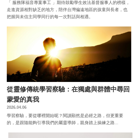
「 服務隊福音專案事工 」期待鼓勵學生效法基督服事人的榜樣，
走進資源相對缺乏的地方，陪伴台灣偏遠地區的孩童與長者，也
把握與未信主同學同行的每一次對話與相遇。
從靈修傳統學習察驗：在獨處與群體中尋回
蒙愛的真我
2026.04.06
學習察驗，要從哪裡開始呢？閱讀顯然是必經之路，但更重要
的，是跟隨能夠引導我們的屬靈導師，親身踏上操練之路...