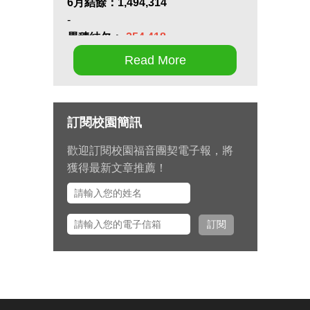
6月結餘：
1,494,314
-
累積結欠：
-254,418
Read More
第十七屆畢業生同行營將於九月 11
日至 13 日在新竹聖經學院舉辦，請
為節目內容的安排和報名推動禱
訂閱校園簡訊
告。
歡迎訂閱校園福音團契電子報，將
九月 15 日至十月 2 日期間，總幹事
獲得最新文章推薦！
左心泰牧師將與團契部主任陳怡安
傳道、大學事工組主任田正平傳道
一同前往美國多個城市拜訪校園之
訂閱
友並舉辦校園之友會，願主看顧出
入平安、服事得力、美好交誼。