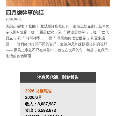
四月總幹事的話
2026.04.06
回想起過往《 校園 》雜誌團隊所推出的一個個主題企劃，至今仍
令人回味無窮：從「 屬靈勒索 」到「 動漫靈修學 」，從「 世代
對立 」到「 時間神學 」，從「 電玩如何改變世界 」到更多議
題……他們努力打開不同的窗戶，邀請弟兄姊妹擴張信仰的視野
—— 因為上帝並不只在教堂中，祂也在世界的每一角落，在我們
生活的各個層面...
消息與代禱、財務報告
2026 財務報告
2026/6月
收入：
8,087,987
支出：
6,593,673