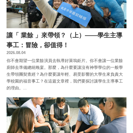
讓「 業餘 」來帶領？（上）——學生主導
事工：冒險，卻值得！
2026.08.04
你不會期望一位業餘演員去執導好萊塢鉅片。你不會讓一位業餘
廚師去準備總統晚宴。那麼，為什麼要讓沒有神學學位的一般學
生帶領團契查經？為什麼要讓年輕、易受影響的大學生來負責大
學校園的福音事工？在這篇文章裡，我們要探討讓學生主導事工
的理由。...