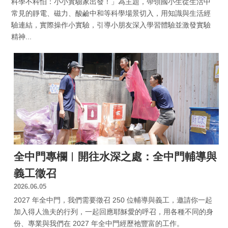
科學不科怕：小小實驗家出發！」為主題，帶領國小生從生活中
常見的靜電、磁力、酸鹼中和等科學場景切入，用知識與生活經
驗連結，實際操作小實驗，引導小朋友深入學習體驗並激發實驗
精神...
全中門專欄︱開往水深之處：全中門輔導與
義工徵召
2026.06.05
2027 年全中門，我們需要徵召 250 位輔導與義工，邀請你一起
加入得人漁夫的行列，一起回應耶穌愛的呼召，用各種不同的身
份、專業與我們在 2027 年全中門經歷祂豐富的工作。