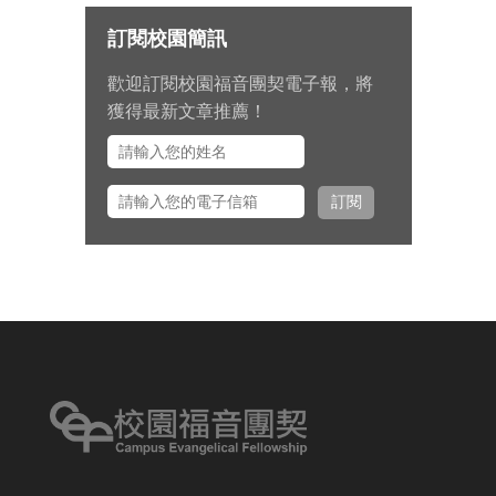
為節目內容的安排和報名推動禱
訂閱校園簡訊
告。
歡迎訂閱校園福音團契電子報，將
九月 15 日至十月 2 日期間，總幹事
獲得最新文章推薦！
左心泰牧師將與團契部主任陳怡安
傳道、大學事工組主任田正平傳道
一同前往美國多個城市拜訪校園之
訂閱
友並舉辦校園之友會，願主看顧出
入平安、服事得力、美好交誼。