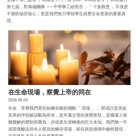
第七屆，對籌備團隊 ── 中學事工組而言，「 十架救恩 」不僅是
不變的福音核心，更是我們致力帶領學生經歷生命更新的重要真
理。
在生命現場，察覺上帝的同在
2026.08.04
生命，常將我們置於如幽谷般的殘酷「 現場 」 。那或許是突如
其來的伴侶被診斷為癌末，是年邁父母的身體衰頹，是職場上複
雜難解的體制與重負，亦或是生涯轉換的巨大未知。我們無一不
渴望逃離這些令人窒息的幽谷現場，卻在跌跌撞撞中赫然發現，
這些掙扎才是人生的真實常態 .....