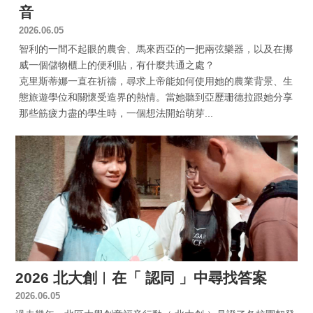
音
2026.06.05
智利的一間不起眼的農舍、馬來西亞的一把兩弦樂器，以及在挪
威一個儲物櫃上的便利貼，有什麼共通之處？
克里斯蒂娜一直在祈禱，尋求上帝能如何使用她的農業背景、生
態旅遊學位和關懷受造界的熱情。當她聽到亞歷珊德拉跟她分享
那些筋疲力盡的學生時，一個想法開始萌芽...
2026 北大創︱在「 認同 」中尋找答案
2026.06.05