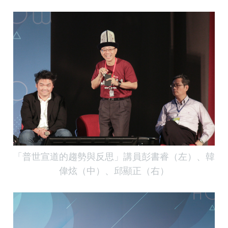
「普世宣道的趨勢與反思」講員彭書睿（左）、韓
偉炫（中）、邱顯正（右）