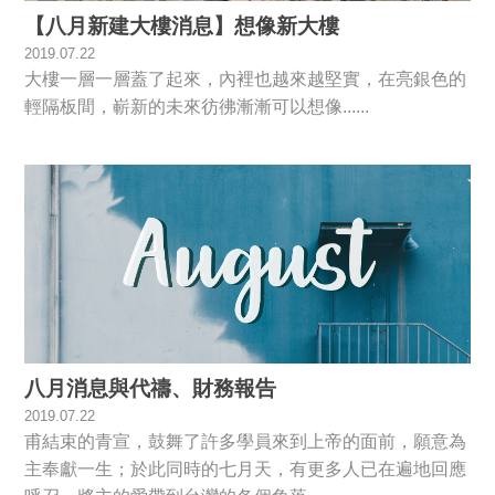
【八月新建大樓消息】想像新大樓
2019.07.22
大樓一層一層蓋了起來，內裡也越來越堅實，在亮銀色的
輕隔板間，嶄新的未來彷彿漸漸可以想像......
八月消息與代禱、財務報告
2019.07.22
甫結束的青宣，鼓舞了許多學員來到上帝的面前，願意為
主奉獻一生；於此同時的七月天，有更多人已在遍地回應