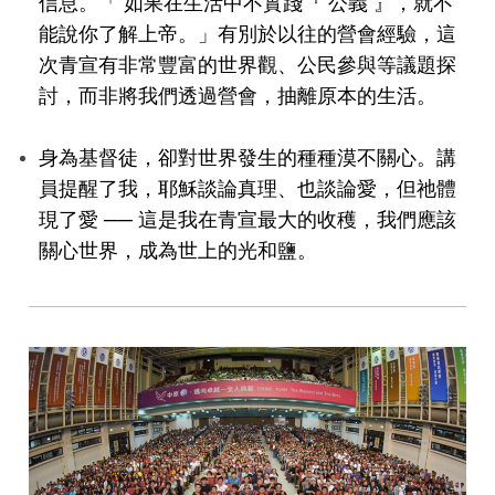
信息。「 如果在生活中不實踐『 公義 』，就不
能說你了解上帝。」有別於以往的營會經驗，這
次青宣有非常豐富的世界觀、公民參與等議題探
討，而非將我們透過營會，抽離原本的生活。
身為基督徒，卻對世界發生的種種漠不關心。講
員提醒了我，耶穌談論真理、也談論愛，但祂體
現了愛 ── 這是我在青宣最大的收穫，我們應該
關心世界，成為世上的光和鹽。