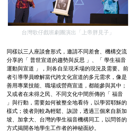
台灣歌仔戲班劇團演出「上帝胖見子」
同樣以三人座談會形式，邀請不同差會、機構交流
分享的「 普世宣道的趨勢與反思 」、「 學生福音
運動與宣道 」，則各自呈現禾場的現況及需要。前
者引導學員瞭解當代跨文化宣道的多元需求，像是
善用專業技能、職場或營商宣道，都能參與其中；
又或者在未得之民、不同文化中間所傳的「 福音
」與行動，需要如何被整全地看待，以學習耶穌的
樣式；後者則較為輕鬆、詼諧，透過三個來自新加
坡、加拿大、台灣的學生福音機構同工，以問答的
方式揭開各地學生工作者的神秘面紗。