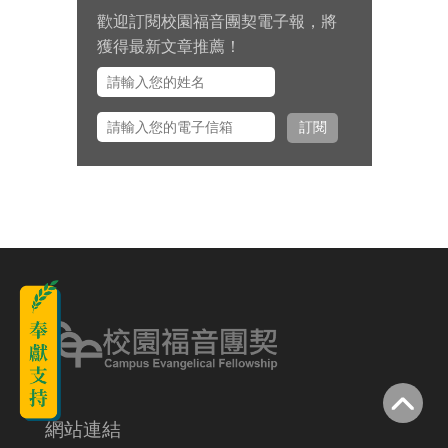
歡迎訂閱校園福音團契電子報，將
九月 15 日至十月 2 日期間，總幹
獲得最新文章推薦！
事左心泰牧師將與團契部主任陳怡
安傳道、大學事工組主任田正平傳
道一同前往美國多個城市拜訪校園
訂閱
之友並舉辦校園之友會，願主看顧
出入平安、服事得力、美好交誼。
網站連結