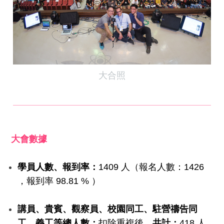
大合照
大會數據
學員人數、報到率：
1409 人（報名人數：1426
，報到率 98.81 % ）
講員、貴賓、觀察員、校園同工、駐營禱告同
工、義工等總人數：
扣除重複後
，共計：
418 人