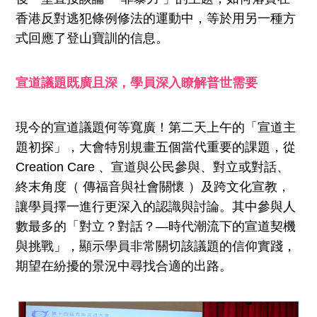
香港反對逃犯條例修法的運動中，等於用另一種方
式回應了登山寶訓的信息。
宣道議題既廣且深，學員深入瞭解普世需要
現今的宣道議題何等寬廣！第二天上午的「宣道主
題初探」，大會特別規畫五個當代重要的課題，從
Creation Care 、宣道與公民參與、對立或對話、
終末角度（ 傳福音與社會關懷 ）及跨文化宣教，
讓學員擇一進行更深入的認識與討論。其中參與人
數最多的「對立？對話？—時代潮流下的宣道契機
與挑戰」，顯示學員非常關切該議題的信仰實踐，
期望在紛擾的景況中尋找合適的出路。