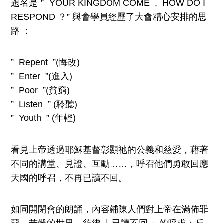
題名是＂ YOUR KINGDOM COME , HOW DO I
RESPOND ？” 與會學員經歷了大會精心安排的思
路 ：
” Repent ”(悔改)
” Enter ”(進入)
” Poor ”(貧窮)
” Listen ” (聆聽)
” Youth ” (年輕)
看見上帝透過耶穌基督彰顯祂的公義和慈愛，藉著
不同的講堂、見證、互動……，呼召他們勇敢回應
天國的呼召，不再已讀不回。
如同開閉會的朗誦，內容鋪陳人們對上帝在滿佈罪
惡、苦難的世界，彷彿「 已讀不回 」的呼求；反