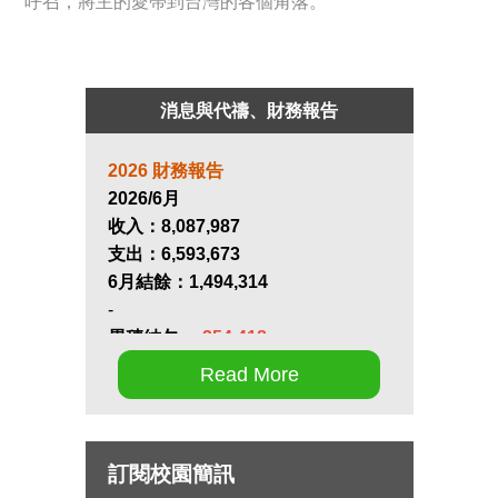
呼召，將主的愛帶到台灣的各個角落。
消息與代禱、財務報告
2026 財務報告
2026/6月
收入：
8,087,987
支出：
6,593,673
6月結餘：
1,494,314
-
累積結欠：
-254,418
Read More
第十七屆畢業生同行營將於九月 11
日至 13 日在新竹聖經學院舉辦，
請為節目內容的安排和報名推動禱
訂閱校園簡訊
告。