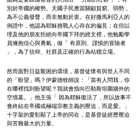
別於帝國的權勢。天國子民應當關顧貧窮、弱勢，
為不公義發聲，而非無動於衷。在好撒馬利亞人的
例證中，他認為耶穌挑戰人心存在的偏見；在但以
理及他的朋友拒絕向帝國下拜的經文裡，他勉勵學
員擁抱信心與勇氣，做「 有原則、謹慎的冒險者
」，為了信仰、社群及正確的行為站穩立場。
然而面對日益艱困的環境，基督徒懷有與世人不同
的「盼望」嗎？伊蒙德牧師說：「當有人問我，你
在哪裡找到盼望呢？我就會指向巴勒斯坦圍牆外的
空墳墓。」他主張「 因為耶穌復活了，所以故事不
會終結在帝國或極端宗教主義的壓迫，而是愛。」
十字架的愛彰顯了上帝的同在，是基督徒經歷壓迫
與苦難最大的力量。