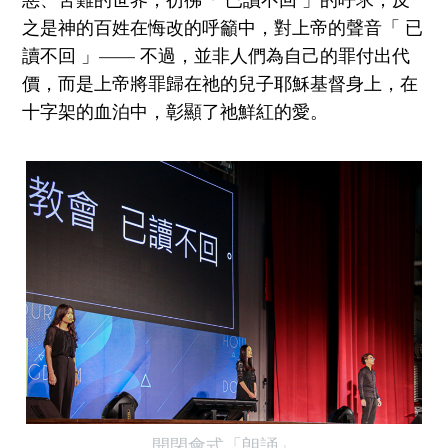
之是神的百姓在悔改的呼籲中，對上帝的聲音「 已
讀不回 」
——
不過，並非人們為自己的罪付出代
價，而是上帝將罪歸在祂的兒子耶穌基督身上，在
十字架的血泊中，彰顯了祂鮮紅的愛。
開閉會式「朗誦」