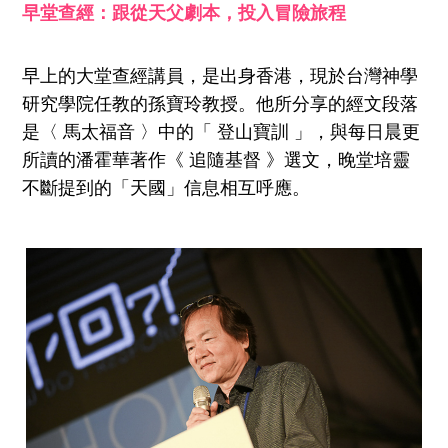
早堂查經：跟從天父劇本，投入冒險旅程
早上的大堂查經講員，是出身香港，現於台灣神學
研究學院任教的孫寶玲教授。他所分享的經文段落
是〈 馬太福音 〉中的「 登山寶訓 」，與每日晨更
所讀的潘霍華著作《 追隨基督 》選文，晚堂培靈
不斷提到的「天國」信息相互呼應。