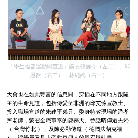
「學生福音運動與宣道」講員孫儷今（左二）、邱
恩歆（右二）、林純純（右一）
大會也在如此豐富的信息間，穿插在不同地方跟隨
主的生命見證，包括傳愛至非洲的邱艾薇宣教士、
投入職場宣道的朱建平弟兄、委身特教現場的潘孝
齊老師，蒙召全職事奉的陳慕天、曾話晴傳道夫婦
（ 台灣竹北 ），及陳必勤傳道（ 德國法蘭克福
），讓學員看見上帝對每個人的恩召與計畫。