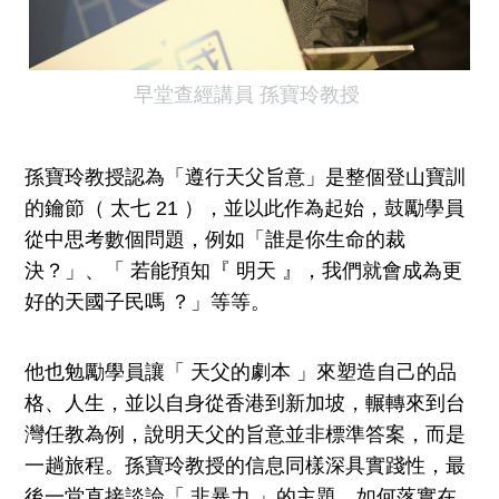
早堂查經講員 孫寶玲教授
孫寶玲教授認為「遵行天父旨意」是整個登山寶訓
的鑰節（ 太七 21 ），並以此作為起始，鼓勵學員
從中思考數個問題，例如「誰是你生命的裁
決？」、「 若能預知『 明天 』，我們就會成為更
好的天國子民嗎 ？」等等。
他也勉勵學員讓「 天父的劇本 」來塑造自己的品
格、人生，並以自身從香港到新加坡，輾轉來到台
灣任教為例，說明天父的旨意並非標準答案，而是
一趟旅程。孫寶玲教授的信息同樣深具實踐性，最
後一堂直接談論「 非暴力 」的主題，如何落實在