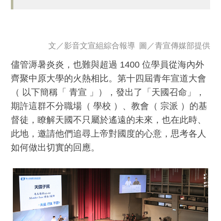
文／
影音文宣組綜合報導
圖／
青宣傳媒部提供
儘管溽暑炎炎，也難與超過 1400 位學員從海內外
齊聚中原大學的火熱相比。第十四屆青年宣道大會
（ 以下簡稱「 青宣 」），發出了「天國召命」，
期許這群不分職場（ 學校 ）、教會（ 宗派 ）的基
督徒，瞭解天國不只屬於遙遠的未來，也在此時、
此地，邀請他們追尋上帝對國度的心意，思考各人
如何做出切實的回應。