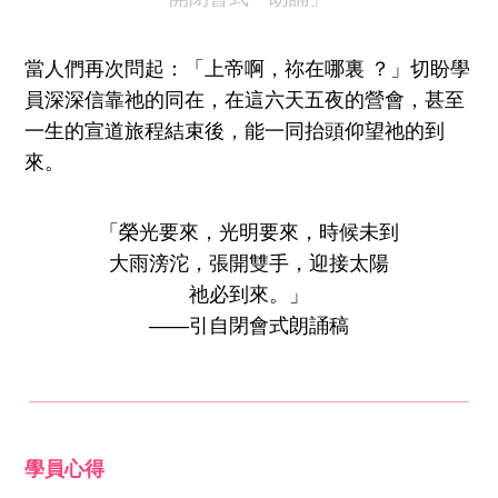
當人們再次問起：「上帝啊，祢在哪裏 ？」切盼學
員深深信靠祂的同在，在這六天五夜的營會，甚至
一生的宣道旅程結束後，能一同抬頭仰望祂的到
來。
「榮光要來，光明要來，時候未到
大雨滂沱，張開雙手，迎接太陽
祂必到來。」
——引自閉會式朗誦稿
學員心得