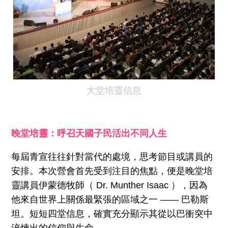
大堂培靈信息
晚堂培靈：呼召天國子民活出不同人生
每屆青宣往往針對當代的處境，思考節目或講員的
安排。本次營會首先受到注目的焦點，便是晚堂培
靈講員伊蒙德牧師（ Dr. Munther Isaac ），因為
他來自世界上關係最緊張的區域之一 —— 巴勒斯
坦。短短四堂信息，確實充分顯示其從以巴衝突中