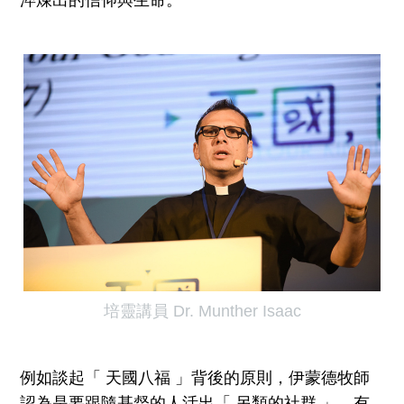
淬煉出的信仰與生命。
培靈講員 Dr. Munther Isaac
例如談起「 天國八福 」背後的原則，伊蒙德牧師
認為是要跟隨基督的人活出「 另類的社群 」，有