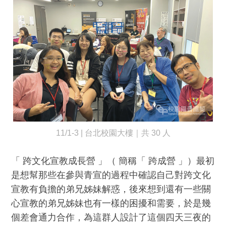
11/1-3 | 台北校園大樓｜共 30 人
「 跨文化宣教成長營 」（ 簡稱「 跨成營 」）最初
是想幫那些在參與青宣的過程中確認自己對跨文化
宣教有負擔的弟兄姊妹解惑，後來想到還有一些關
心宣教的弟兄姊妹也有一樣的困擾和需要，於是幾
個差會通力合作，為這群人設計了這個四天三夜的