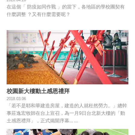
在這個「 防疫如同作戰 」的當下，各地區的學校團契有
什麼調整 ？又有什麼需要呢？
校園新大樓動土感恩禮拜
2018.03.06
「若不是耶和華建造房屋，建造的人就枉然勞力。」總幹
事莊逸宏牧師在台上宣召，為一月9日台北新大樓的「動
土感恩禮拜」，正式揭開序幕... ...