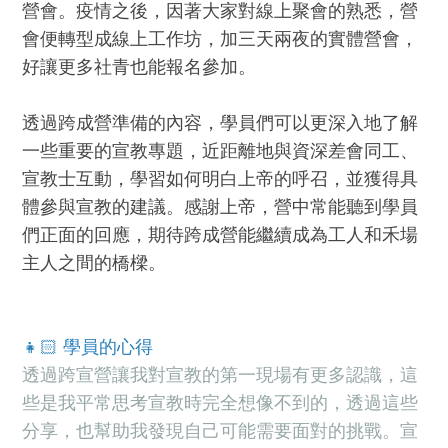
營會。疫情之後，因著大家對線上聚會的熟悉，營
會便轉型成線上工作坊，加三天兩夜的實體營會，
好讓更多社青也能報名參加。
透過跨成營準備的內容，學員們可以更深入地了解
一些重要的宣教專題，近距離地與資深差會同工、
宣教士互動，學習如何明白上帝的呼召，並獲得具
體參與宣教的建議。感謝上帝，營中常能聽到學員
們正面的回應，期待跨成營能繼續成為工人和禾場
主人之間的橋樑。
👧🏻 學員的心得
透過跨宣營讓我對宣教的第一現場有更多認識，這
些是我平常思考宣教時完全想像不到的，透過這些
分享，也幫助我發現自己可能需要面對的挑戰。宣