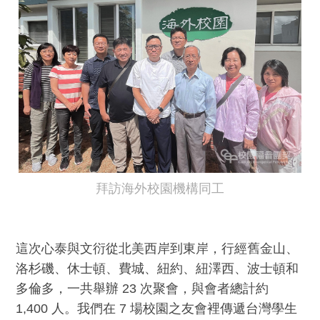
拜訪海外校園機構同工
這次心泰與文衍從北美西岸到東岸，行經舊金山、
洛杉磯、休士頓、費城、紐約、紐澤西、波士頓和
多倫多，一共舉辦 23 次聚會，與會者總計約
1,400 人。我們在 7 場校園之友會裡傳遞台灣學生