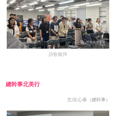
詩歌敬拜
總幹事北美行
文/左心泰（總幹事）