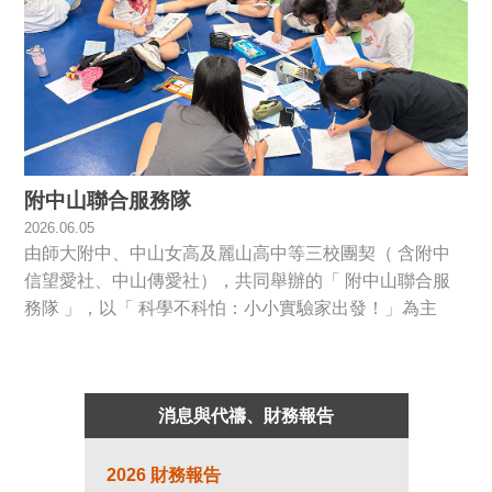
附中山聯合服務隊
2026.06.05
由師大附中、中山女高及麗山高中等三校團契（ 含附中
信望愛社、中山傳愛社），共同舉辦的「 附中山聯合服
務隊 」，以「 科學不科怕：小小實驗家出發！」為主
題，帶領國小生從生活中常見的靜電、磁力、酸鹼中和等
科學場景切入，用知識與生活經驗連結，實際操作小實
驗，引導小朋友深入學習體驗並激發實驗精神...
消息與代禱、財務報告
2026 財務報告