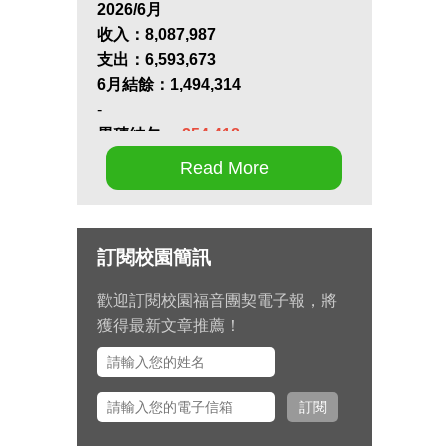
2026/6月
收入：
8,087,987
支出：
6,593,673
6月結餘：
1,494,314
-
累積結欠：
-254,418
Read More
第十七屆畢業生同行營將於九月 11
日至 13 日在新竹聖經學院舉辦，
請為節目內容的安排和報名推動禱
訂閱校園簡訊
告。
歡迎訂閱校園福音團契電子報，將
九月 15 日至十月 2 日期間，總幹
獲得最新文章推薦！
事左心泰牧師將與團契部主任陳怡
安傳道、大學事工組主任田正平傳
道一同前往美國多個城市拜訪校園
訂閱
之友並舉辦校園之友會，願主看顧
出入平安、服事得力、美好交誼。