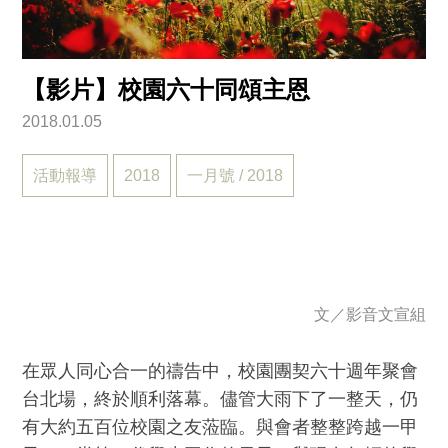
【影片】校園六十同頌主恩
2018.01.05
活動報導
2018
一月號 / 2018
文／
影音文宣組
在眾人同心合一的禱告中，校園團契六十週年聚會
台北場，終於順利落幕。儘管大雨下了一整天，仍
有大約五百位校園之友蒞臨。與會者整整跨越一甲