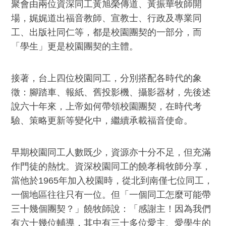
聚會由兩位資深同工黃旭榮傳道、黃振華牧師開
場，娓娓道出福音教師、宣教士、行政及專業同
工、出版社同仁等，都是校園團契的一部分，而
「學生」更是校園團契的主體。
接著，台上四位校園同工，分別搭配各時代的象
徵：腳踏車、報紙、舊投影機、攝影器材，先後述
說六十年來，上帝如何帶領校園團契，在時代考
驗、策略更新等變化中，繼續承載福音使命。
早期校園同工人數既少，資源亦十分不足，但充滿
作門徒的熱忱。資深校園同工的饒孝楫牧師分享，
當他於1965年加入校園時，從北到南僅七位同工，
一個地區往往只有一位。但「一個同工怎麼可能帶
三十幾個團契？」饒牧師說：「感謝主！因為我們
有六十幾位輔導，其中有三十多位愛主、愛學生的