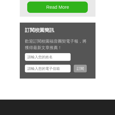
Read More
第十七屆畢業生同行營將於九月 11
日至 13 日在新竹聖經學院舉辦，
請為節目內容的安排和報名推動禱
訂閱校園簡訊
告。
歡迎訂閱校園福音團契電子報，將
九月 15 日至十月 2 日期間，總幹
獲得最新文章推薦！
事左心泰牧師將與團契部主任陳怡
安傳道、大學事工組主任田正平傳
道一同前往美國多個城市拜訪校園
訂閱
之友並舉辦校園之友會，願主看顧
出入平安、服事得力、美好交誼。