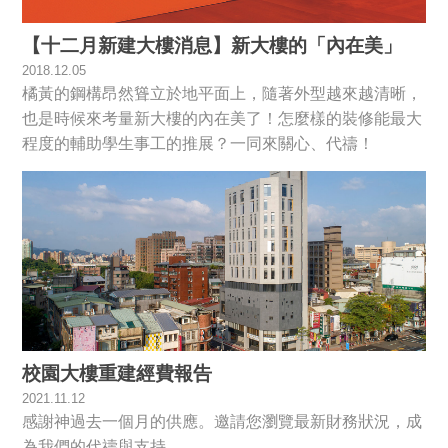
【十二月新建大樓消息】新大樓的「內在美」
2018.12.05
橘黃的鋼構昂然聳立於地平面上，隨著外型越來越清晰，
也是時候來考量新大樓的內在美了！怎麼樣的裝修能最大
程度的輔助學生事工的推展？一同來關心、代禱！
校園大樓重建經費報告
2021.11.12
感謝神過去一個月的供應。邀請您瀏覽最新財務狀況，成
為我們的代禱與支持。