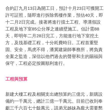
合約訂九月13日為開工日，預計十月23日可獲開工
許可証照，隨即進行拆除舊樓作業，預估40天，即
十二月2日完成。接著將進行擋土工程、導溝假設
工程及地下室85公分厚之連續壁施工。估計需88
天，即明年二月28日完工，方能進行地下室挖土
方，及筏基礎工程，十分耗費時日。工程首重堅
固、安全，馬虎不得，潘冀建築師事務所，將負責
全案之監造，深信以他們過去的聲譽和主的賜福與
保守，工程必定按圖順利進行。
工程與預算
新建大樓工程及相關支出總預算約三億元，新購設
備約一千萬元，總計三億一千萬元。目前已收到奉
獻三千六百七十餘萬元，請弟兄姊妹為龐大需要懇