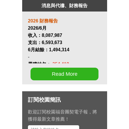
消息與代禱、財務報告
2026 財務報告
2026/6月
收入：
8,087,987
支出：
6,593,673
6月結餘：
1,494,314
-
累積結欠：
-254,418
Read More
第十七屆畢業生同行營將於九月 11
日至 13 日在新竹聖經學院舉辦，
請為節目內容的安排和報名推動禱
訂閱校園簡訊
告。
歡迎訂閱校園福音團契電子報，將
九月 15 日至十月 2 日期間，總幹
獲得最新文章推薦！
事左心泰牧師將與團契部主任陳怡
安傳道、大學事工組主任田正平傳