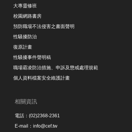
大專靈修班
校園網路書房
預防職場不法侵害之書面聲明
性騷擾防治
復原計畫
性騷擾事件聲明稿
職場霸凌防治措施、申訴及懲戒處理規範
個人資料檔案安全維護計畫
相關資訊
電話：(02)2368-2361
E-mail：info@cef.tw