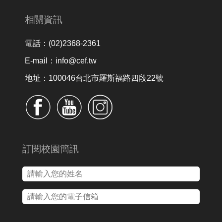
相關資訊
電話：(02)2368-2361
E-mail：info@cef.tw
地址：100046台北市羅斯福路四段22號
訂閱校園簡訊