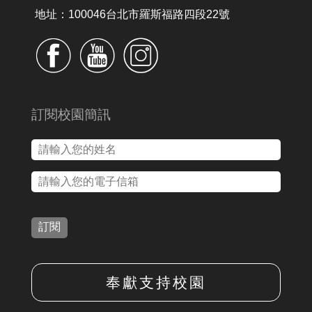
地址：100046台北市羅斯福路四段22號
訂閱校園簡訊
訂閱
奉獻支持校園