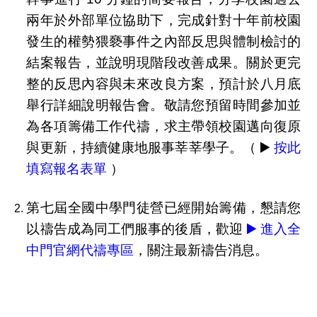
兩年於外部單位協助下，完成針對十年前校園
發生的權勢猥褻事件之內部反思與體制檢討的
結案報告，並說明現階段改善成果。關於更完
整的反思內容與未來改良方案，預計於八月底
舉行詳細說明報告會。敬請您預留時間參加並
為各項籌備工作代禱，求主帶領校園邁向復原
與更新，持續健康地服事莘莘學子。（ ▶️
按此
填寫報名表單
）
第七屆全國中學門徒營已經開始籌備，懇請您
以禱告成為同工們服事的後盾，歡迎
▶️ 進入全
中門官網代禱專區
，關注最新禱告消息。