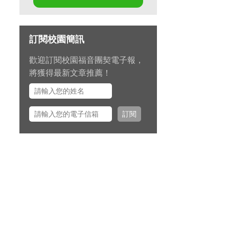
第十七屆畢業生同行營將於九月
11 日至 13 日在新竹聖經學院舉
辦，請為節目內容的安排和報名
訂閱校園簡訊
推動禱告。
歡迎訂閱校園福音團契電子報，
九月 15 日至十月 2 日期間，總
將獲得最新文章推薦！
幹事左心泰牧師將與團契部主任
陳怡安傳道、大學事工組主任田
正平傳道一同前往美國多個城市
訂閱
拜訪校園之友並舉辦校園之友
會，願主看顧出入平安、服事得
力、美好交誼。