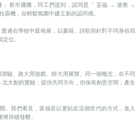
 」夜市擺攤，同工們提到，認同是「 妥協 → 適應 →
體拉霸機，在輕鬆氛圍中建立新的認同感。
覽，透過在學校中庭佈展，以書籍、詩歌與針對不同身份寫
我定位。
大用測驗、政大用遊戲、師大用展覽。同一個概念，在不同
26 北大創的實驗：提供共同方向，但保有創意空間；產生
開。我們看見，當福音以更貼近這個世代的方式，進入
響將持續發酵。