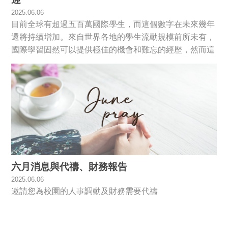
2025.06.06
目前全球有超過五百萬國際學生，而這個數字在未來幾年
還將持續增加。來自世界各地的學生流動規模前所未有，
國際學習固然可以提供極佳的機會和難忘的經歷，然而這
並非易事。學生可能面臨仇外對待，從不友善的目光到實
際的暴力攻擊等。他們可能感到孤立，難以融入新的文化
—— 尤其是在新冠疫情之後。對許多學生來說，疫情加
劇了孤獨感，並從他們短暫的大學生涯中奪走了無法彌補
的時段。
六月消息與代禱、財務報告
2025.06.06
邀請您為校園的人事調動及財務需要代禱