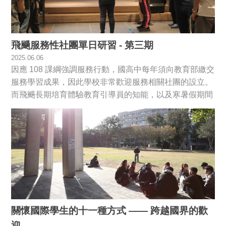
飛颺服務性社團單日研習 - 第三期
2025.06.06
因應 108 課綱強調服務行動，國高中每年須向教育部繳交
服務學習成果，因此學校非常歡迎服務相關社團的設立。
而飛颺長期培育體驗教育引導員的知能，以及寒暑假期間
帶領服務隊經驗，都與 108 課綱強調核心素養及服務實踐
的指導精神不謀而合，這讓我們建立了符合學校標準的服
務性社團。參與的學生們也在與我們相處、一同服務的過
程中，感受上帝藉著我們展現對弱勢族群的關懷與愛心。
關懷國際學生的十一種方式 —— 跨越國界的歡
迎