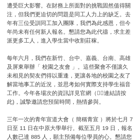
遭受巨大影響。在財務上所面對的挑戰固然值得關
注，但我們更迫切的問題是同工人力上的缺乏。去
年有三位受訓同工加入團隊，我們為此感恩，但今
年尚未有任何新人報名。懇請您為此代禱，求主差
派更多工人，進入學生當中收割莊稼。
每年六月，我們在新竹、台中、嘉義、台南、高雄
及屏東舉辦「 校園之友會 」。這些聚會不僅讓久
未相見的契友們得以重逢，更讓各地的校園之友了
解當地事工的近況，並思考如何實際支持學生福音
工作。今年各場次的資訊詳見官網（
👉🏻連結請按
此
)，誠摯邀請您預留時間，熱情參與。
三年一次的青年宣道大會（ 簡稱青宣 ）將於七月 7
日至 11 日在中原大學舉行。截至五月 19 日，報名
人數已達 885 人，願主預備每位學員的心。懇請您