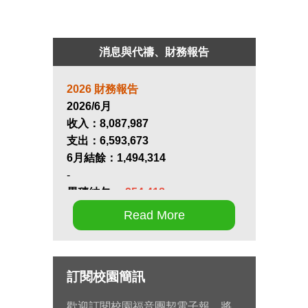
消息與代禱、財務報告
2026 財務報告
2026/6月
收入：
8,087,987
支出：
6,593,673
6月結餘：
1,494,314
-
累積結欠：
-254,418
Read More
第十七屆畢業生同行營將於九月 11
日至 13 日在新竹聖經學院舉辦，
請為節目內容的安排和報名推動禱
訂閱校園簡訊
告。
歡迎訂閱校園福音團契電子報，將