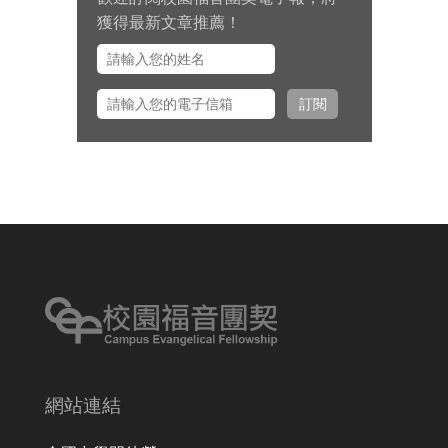
九月 15 日至十月 2 日期間，總幹
獲得最新文章推薦！
事左心泰牧師將與團契部主任陳怡
安傳道、大學事工組主任田正平傳
道一同前往美國多個城市拜訪校園
訂閱
之友並舉辦校園之友會，願主看顧
出入平安、服事得力、美好交誼。
網站連結