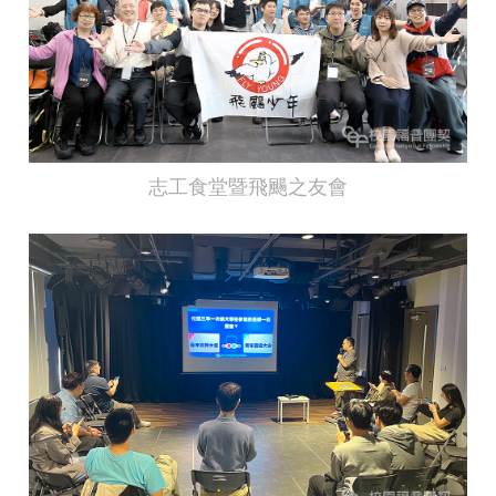
志工食堂暨飛颺之友會