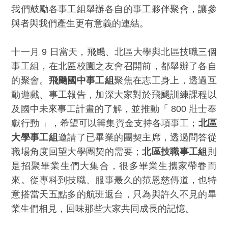
我們鼓勵各事工組舉辦各自的事工夥伴聚會，讓參
與者與我們產生更有意義的連結。
十一月 9 日當天，飛颺、北區大學與北區技職三個
事工組，在北區校園之友會召開前，都舉辦了各自
的聚會。
飛颺國中事工組
聚焦在志工身上，透過互
動遊戲、事工報告，加深大家對於飛颺訓練課程以
及國中未來事工計畫的了解，並推動「 800 壯士奉
獻行動 」，希望可以籌集資金支持各項事工；
北區
大學事工組
邀請了已畢業的團契主席，透過問答從
職場角度回望大學團契的需要；
北區技職事工組
則
是招聚畢業生們大集合，很多畢業生攜家帶眷而
來。從專科到技職、服事最久的范恩慈傳道，也特
意搭當天五點多的航班返台，只為與許久不見的畢
業生們相見，回味那些大家共同成長的記憶。