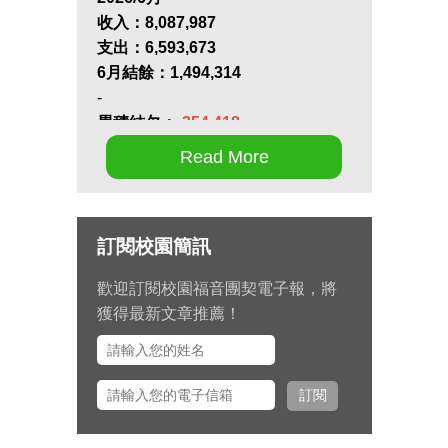
收入：
8,087,987
支出：
6,593,673
6月結餘：
1,494,314
-
累積結欠：
-254,418
Read More
第十七屆畢業生同行營將於九月 11
日至 13 日在新竹聖經學院舉辦，
請為節目內容的安排和報名推動禱
訂閱校園簡訊
告。
歡迎訂閱校園福音團契電子報，將
九月 15 日至十月 2 日期間，總幹
獲得最新文章推薦！
事左心泰牧師將與團契部主任陳怡
安傳道、大學事工組主任田正平傳
道一同前往美國多個城市拜訪校園
訂閱
之友並舉辦校園之友會，願主看顧
出入平安、服事得力、美好交誼。