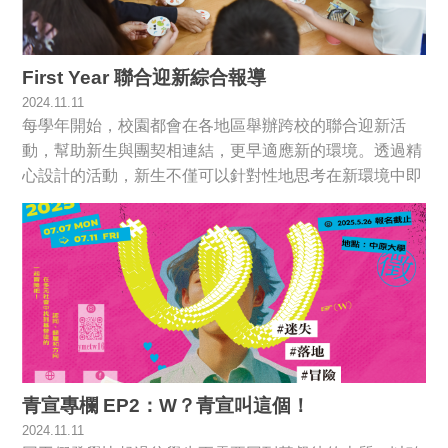
First Year 聯合迎新綜合報導
2024.11.11
每學年開始，校園都會在各地區舉辦跨校的聯合迎新活
動，幫助新生與團契相連結，更早適應新的環境。透過精
心設計的活動，新生不僅可以針對性地思考在新環境中即
將要面對的重大問題，更能從學長姊和輔導的言傳身教中
學到寶貴的經驗。
青宣專欄 EP2：W？青宣叫這個！
2024.11.11