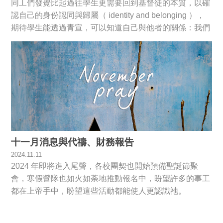
同工們發覺比起過往學生更需要回到基督徒的本質，以確
認自己的身份認同與歸屬（ identity and belonging ），
期待學生能透過青宣，可以知道自己與他者的關係：我們
活在世界，卻不屬世界；基督徒們作為迥然不同的肢體，
卻在基督裡同為一個身體。
十一月消息與代禱、財務報告
2024.11.11
2024 年即將進入尾聲，各校團契也開始預備聖誕節聚
會，寒假營隊也如火如荼地推動報名中，盼望許多的事工
都在上帝手中，盼望這些活動都能使人更認識祂。