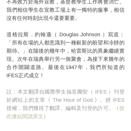
不再效力於海外宣教，基督教學生工作將會消亡。
我們相信學生在宣教工場上有一獨特的服事，相信
沒有任何時刻比現今還要重要。
道格拉斯．約翰遜（ Douglas Johnson ）寫道：
「所有在場的人都意識到一種嶄新的盼望和冷靜的
期待。」在隨後的幾年中，哈雷斯比的異象繼續實
現。次年在瑞典舉行另一個聚會，為接下來幾年的
合作開闢道路。最後在1947年，我們所知道的
IFES正式成立！
註：本文翻譯自國際學生福音團契（ IFES ）刊登
於網站上的文章《 The Hour of God 》。經 IFES
授權，我們獲得了翻譯、編輯及刊登的許可。（
按
此連結閱讀原文
）