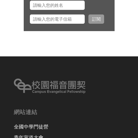
安傳道、大學事工組主任田正平傳
道一同前往美國多個城市拜訪校園
訂閱
之友並舉辦校園之友會，願主看顧
出入平安、服事得力、美好交誼。
網站連結
全國中學門徒營
青年宣道大會