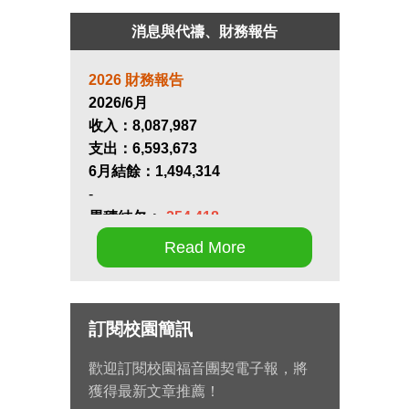
消息與代禱、財務報告
2026 財務報告
2026/6月
收入：
8,087,987
支出：
6,593,673
6月結餘：
1,494,314
-
累積結欠：
-254,418
Read More
第十七屆畢業生同行營將於九月 11
日至 13 日在新竹聖經學院舉辦，
請為節目內容的安排和報名推動禱
訂閱校園簡訊
告。
歡迎訂閱校園福音團契電子報，將
九月 15 日至十月 2 日期間，總幹
獲得最新文章推薦！
事左心泰牧師將與團契部主任陳怡