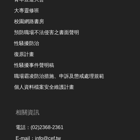
大專靈修班
校園網路書房
預防職場不法侵害之書面聲明
性騷擾防治
復原計畫
性騷擾事件聲明稿
職場霸凌防治措施、申訴及懲戒處理規範
個人資料檔案安全維護計畫
相關資訊
電話：(02)2368-2361
E-mail：info@cef.tw