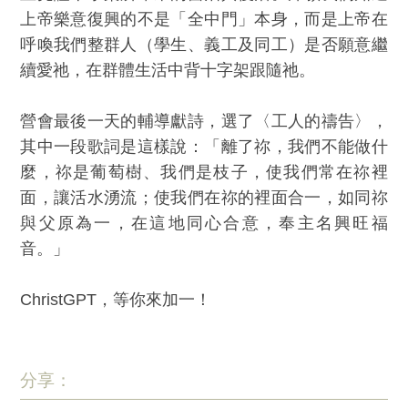
上帝樂意復興的不是「全中門」本身，而是上帝在
呼喚我們整群人（學生、義工及同工）是否願意繼
續愛祂，在群體生活中背十字架跟隨祂。
營會最後一天的輔導獻詩，選了〈工人的禱告〉，
其中一段歌詞是這樣說：「離了祢，我們不能做什
麼，祢是葡萄樹、我們是枝子，使我們常在祢裡
面，讓活水湧流；使我們在祢的裡面合一，如同祢
與父原為一，在這地同心合意，奉主名興旺福
音。」
ChristGPT，等你來加一！
分享：