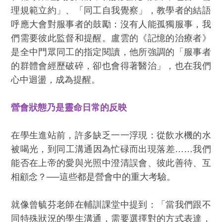
理規範立約」、「同工自我覺察」，教學者的結語
呼應大會對服事者的鼓勵：沒有人能孤獨服事，我
們需要彼此監督和提醒。盧雲的《記憶的治療者》
是全中門眾同工的指定閱讀，他所強調的「服事者
的群體會經歷破碎，卻也會得著醫治」，也在我們
心中迴盪，成為提醒。
營會狀態乃是靈命日常的反映
在學生進站前，許多缺乏一一浮現：從飲水機的水
被喝光，到同工溝通因為忙碌而出現落差……我們
能否在上帝的愛與光照中澄清誤會、彼此善待、互
相顧念？──這些都是營會中的重大考驗。
就像曾毓芬老師在輔訓課堂中提到：「當我們跟不
同特殊狀況的學生溝通，需要選擇對的方式表達，