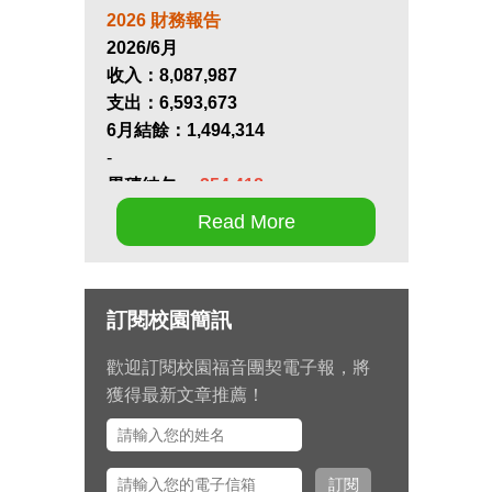
2026 財務報告
2026/6月
收入：
8,087,987
支出：
6,593,673
6月結餘：
1,494,314
-
累積結欠：
-254,418
Read More
第十七屆畢業生同行營將於九月 11
日至 13 日在新竹聖經學院舉辦，
請為節目內容的安排和報名推動禱
訂閱校園簡訊
告。
歡迎訂閱校園福音團契電子報，將
九月 15 日至十月 2 日期間，總幹
獲得最新文章推薦！
事左心泰牧師將與團契部主任陳怡
安傳道、大學事工組主任田正平傳
道一同前往美國多個城市拜訪校園
訂閱
之友並舉辦校園之友會，願主看顧