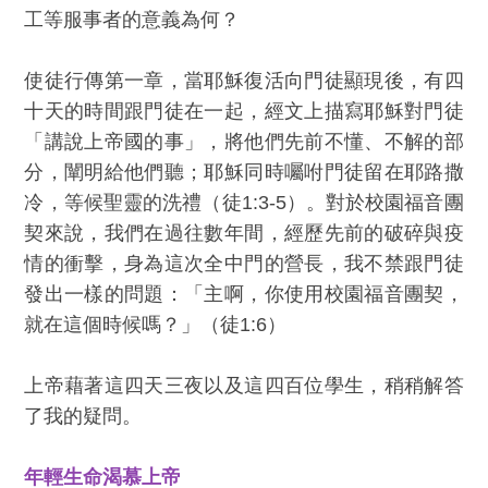
工等服事者的意義為何？
使徒行傳第一章，當耶穌復活向門徒顯現後，有四
十天的時間跟門徒在一起，經文上描寫耶穌對門徒
「講說上帝國的事」，將他們先前不懂、不解的部
分，闡明給他們聽；耶穌同時囑咐門徒留在耶路撒
冷，等候聖靈的洗禮（徒1:3-5）。對於校園福音團
契來說，我們在過往數年間，經歷先前的破碎與疫
情的衝擊，身為這次全中門的營長，我不禁跟門徒
發出一樣的問題：「主啊，你使用校園福音團契，
就在這個時候嗎？」（徒1:6）
上帝藉著這四天三夜以及這四百位學生，稍稍解答
了我的疑問。
年輕生命渴慕上帝