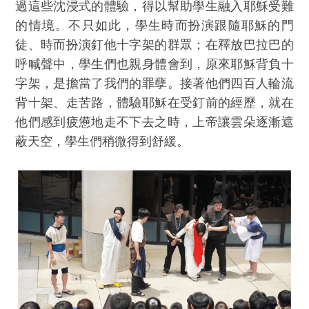
過這些沈浸式的體驗，得以幫助學生融入耶穌受難
的情境。不只如此，學生時而扮演跟隨耶穌的門
徒、時而扮演釘他十字架的群眾；在釋放巴拉巴的
呼喊聲中，學生們也親身體會到，原來耶穌背負十
字架，是擔當了我們的罪孽。接著他們四百人輪流
背十架、走苦路，體驗耶穌在受釘前的經歷，就在
他們感到疲憊地走不下去之時，上帝讓雲朵逐漸遮
蔽天空，學生們稍微得到舒緩。