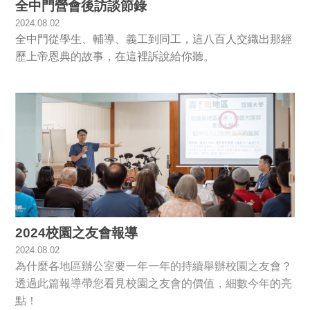
全中門營會後訪談節錄
2024.08.02
全中門從學生、輔導、義工到同工，這八百人交織出那經
歷上帝恩典的故事，在這裡訴說給你聽。
2024校園之友會報導
2024.08.02
為什麼各地區辦公室要一年一年的持續舉辦校園之友會？
透過此篇報導帶您看見校園之友會的價值，細數今年的亮
點！