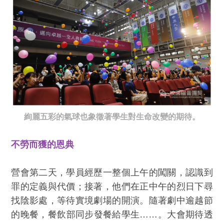
絢麗五彩的氣球也象徵著學生對生命改變的期待。
不勞而獲的恩典
營會第二天，學員經歷一整個上午的闖關，認識到
罪的定義與代價；接著，他們在正中午的烈日下尋
找陰影處，等待實境劇場的開演。隨著劇中逾越節
的晚餐，餐飲部同步發餐給學生……。大會期待透