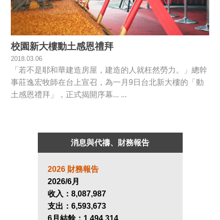
校園新大樓動土感恩禮拜
2018.03.06
「若不是耶和華建造房屋，建造的人就枉然勞力。」總幹
事莊逸宏牧師在台上宣召，為一月9日台北新大樓的「動
土感恩禮拜」，正式揭開序幕... ...
消息與代禱、財務報告
2026 財務報告
2026/6月
收入：
8,087,987
支出：
6,593,673
6月結餘：
1,494,314