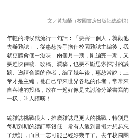
文／
黃旭榮（校園書房出版社總編輯）
年輕的時候就流行一句話：「要害一個人，就勸他
去辦雜誌」，從惠慈接手擔任校園雜誌主編後，我
就更體會個中滋味，兩個月一期，剛編完一期，又
要趕快催稿、改稿、潤稿，也要不斷思索探討的議
題、邀請合適的作者，編了幾年後，惠慈常說：上
帝才是主編，祂自己帶來世界各地的作者，常常來
自各地的投稿，放在一起好像是先討論分派書寫的
一樣，叫人讚嘆！
編雜誌挑戰很大，推廣雜誌是更大的挑戰，特別是
每期到期的續訂率很低，常有人遇到書攤才想起忘
了續訂，而且一忘可能已經好幾年了。去年校園團