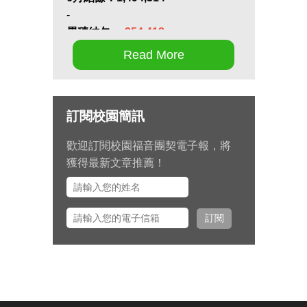
-
累積結欠：
-254,418
Read More
第十七屆畢業生同行營將於九月 11
日至 13 日在新竹聖經學院舉辦，
請為節目內容的安排和報名推動禱
訂閱校園簡訊
告。
歡迎訂閱校園福音團契電子報，將
九月 15 日至十月 2 日期間，總幹
獲得最新文章推薦！
事左心泰牧師將與團契部主任陳怡
安傳道、大學事工組主任田正平傳
道一同前往美國多個城市拜訪校園
訂閱
之友並舉辦校園之友會，願主看顧
出入平安、服事得力、美好交誼。