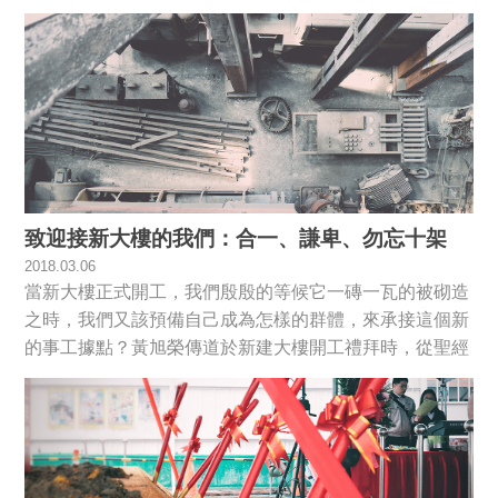
致迎接新大樓的我們：合一、謙卑、勿忘十架
2018.03.06
當新大樓正式開工，我們殷殷的等候它一磚一瓦的被砌造
之時，我們又該預備自己成為怎樣的群體，來承接這個新
的事工據點？黃旭榮傳道於新建大樓開工禮拜時，從聖經
中的建造勉勵我們預備自己，成為合神心意的信仰與事奉
群體。