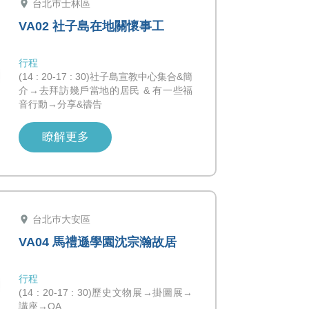
location_on
台北巿士林區
VA02 社子島在地關懷事工
行程
(14 : 20-17 : 30)社子島宣教中心集合&簡
介→去拜訪幾戶當地的居民 & 有一些福
音行動→分享&禱告
瞭解更多
location_on
台北巿大安區
VA04 馬禮遜學園沈宗瀚故居
行程
(14 : 20-17 : 30)歷史文物展→掛圖展→
講座→QA