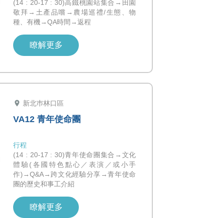
(14 : 20-17 : 30)高鐵桃園站集合→田園
敬拜→土產品嚐→農場巡禮/生態、物
種、有機→QA時間→返程
瞭解更多
location_on
新北巿林口區
VA12 青年使命團
行程
(14 : 20-17 : 30)青年使命團集合→文化
體驗(各國特色點心／表演／或小手
作)→Q&A→跨文化經驗分享→青年使命
團的歷史和事工介紹
瞭解更多