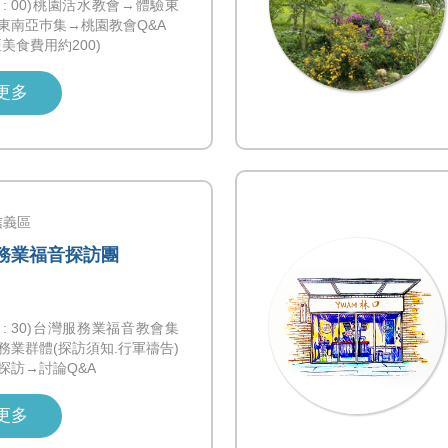
0-17 : 00)桃園活水教會→體驗東
東南亞巿集→桃園教會Q&A
美食費用約200)
更多
信義區
 服務業福音探訪團
0-17 : 30)台灣服務業福音教會集
務業群體(探訪須知.行軍禱告)
探訪→討論Q&A
更多