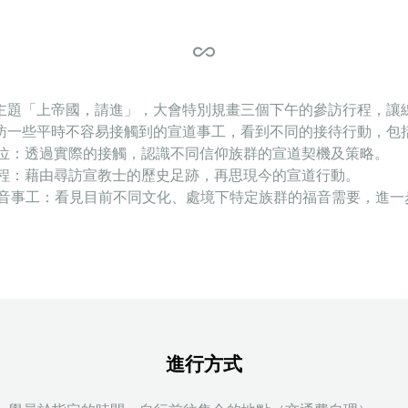
all_inclusive
主題「上帝國，請進」，大會特別規畫三個下午的參訪行程，讓
訪一些平時不容易接觸到的宣道事工，看到不同的接待行動，包括
外單位：透過實際的接觸，認識不同信仰族群的宣道契機及策略。
化行程：藉由尋訪宣教士的歷史足跡，再思現今的宣道行動。
群福音事工：看見目前不同文化、處境下特定族群的福音需要，進
進行方式