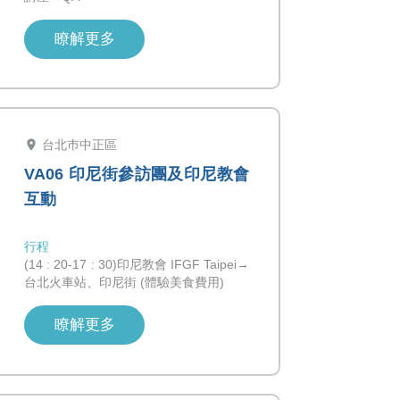
瞭解更多
location_on
台北巿中正區
VA06 印尼街參訪團及印尼教會
互動
行程
(14 : 20-17 : 30)印尼教會 IFGF Taipei→
台北火車站、印尼街 (體驗美食費用)
瞭解更多