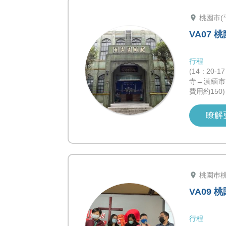
location_on
桃園市(
VA07
行程
(14 : 2
寺→滇緬市
費用約150)
瞭解
location_on
桃園巿
VA09 
行程