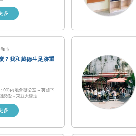
更多
中和巿
 什麼？我和戴德生足跡重
0-17 : 00)內地會辦公室→英國下
談戀愛→東亞大縱走
更多