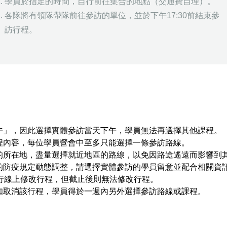
學員於指定的時間，自行前往集合的地點（交通費自理）。
各隊將有領隊帶隊前往參訪的單位，並於下午17:30前結束參
訪行程。
午」，因此選擇實體參訪當天下午，學員無法再選擇其他課程。
程內容，每位學員營會中至多只能選擇一條參訪路線。
的所在地，盡量選擇就近地區的路線，以免因路途遙遠而影響到
的防疫規定動態調整，請選擇實體參訪的學員留意並配合相關資
員可以自行線上修改行程，但截止後則無法修改行程。
知取消該行程，學員得於一週內另外選擇參訪路線或課程。