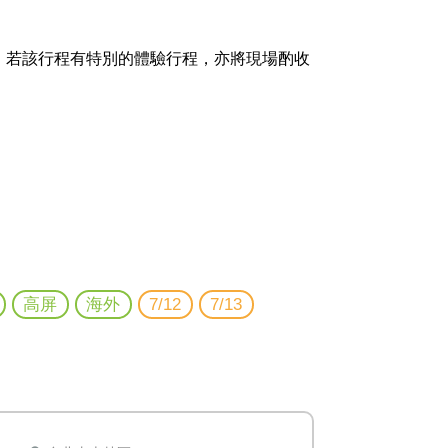
；若該行程有特別的體驗行程，亦將現場酌收
高屏
海外
7/12
7/13