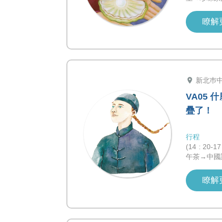
瞭解
location_on
新北巿
VA05
疊了！
行程
(14 : 2
午茶→中國
瞭解