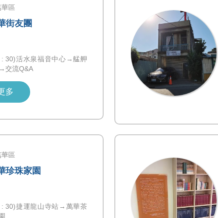
萬華區
萬華街友團
0-17 : 30)活水泉福音中心→艋舺
→交流Q&A
更多
萬華區
萬華珍珠家園
0-17 : 30)捷運龍山寺站→萬華茶
園