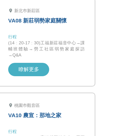
location_on
新北巿新莊區
VA08 新莊弱勢家庭關懷
行程
(14 : 20-17 : 30)工福新莊福音中心→課
輔班體驗→勞工社區弱勢家庭探訪
→Q&A
瞭解更多
location_on
桃園巿觀音區
VA10 農宣：那地之家
行程