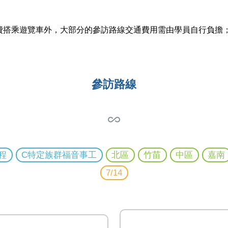
費搭乘遊覽車外，大部分的參訪路線交通費用需由學員自行負擔
參訪路線
all_inclusive
程
C特定族群福音事工
北區
竹苗
中區
嘉南
7/14