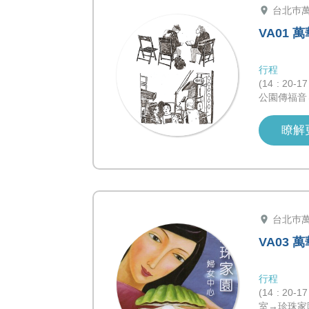
location_on
台北巿
VA01 
行程
(14 : 2
公園傳福音
瞭解
location_on
台北巿
VA03 
行程
(14 : 2
室→珍珠家