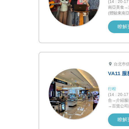
(14 : 2
南亞美食→
(體驗東南亞
瞭解
location_on
台北巿
VA11
行程
(14 : 2
合→介紹服
→百貨公司
瞭解