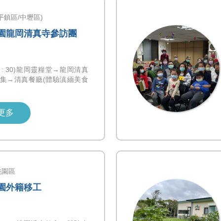
平鎮區/中壢區)
 桃園龍岡清真寺參訪團
0-17 : 30)龍岡靈糧堂→龍岡清真
集→清真餐廳(體驗滇緬美食
更多
桃園區
桃園外籍移工